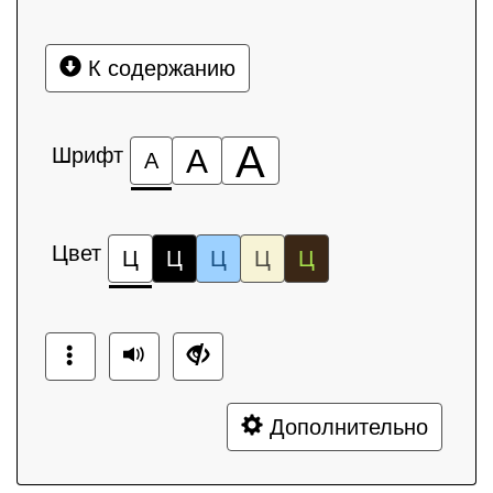
К содержанию
А
Шрифт
А
А
Цвет
Ц
Ц
Ц
Ц
Ц
Дополнительно