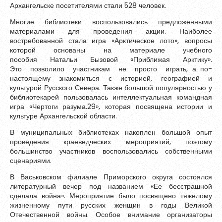
Архангельске посетителями стали 528 человек.
Обновить
Многие библиотеки воспользовались предложенными
материалами для проведения акции. Наиболее
востребованной стала игра «Арктическое лото», вопросы
Я согласен на обработку
персональных данных
которой основаны на материале учебного
Я согласен с
правилами использования материалов
,
пособия Натальи Бызовой «Приближая Арктику».
размещённых на портале.
Это позволило участникам не просто играть, а по-
настоящему знакомиться с историей, географией и
культурой Русского Севера. Также большой популярностью у
библиотекарей пользовалась интеллектуальная командная
Зарегистрироваться
игра «Чертоги разума.29», которая посвящена истории и
культуре Архангельской области.
В муниципальных библиотеках накоплен большой опыт
Уже зарегистрированы?
Войти
проведения краеведческих мероприятий, поэтому
большинство участников воспользовались собственными
сценариями.
В Васьковском филиале Приморского округа состоялся
литературный вечер под названием «Ее бесстрашной
сделала война». Мероприятие было посвящено тяжелому
жизненному пути русских женщин в годы Великой
Отечественной войны. Особое внимание организаторы