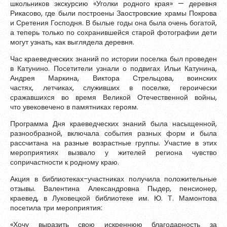
школьников экскурсию «Уголки родного края» — деревня
Рикасово, где были построены Заостровские храмы Покрова
и Сретения Господня. В былые годы она была очень богатой,
а теперь только по сохранившейся старой фотографии дети
могут узнать, как выглядела деревня.
Час краеведческих знаний по истории поселка был проведен
в Катунино. Посетители узнали о подвигах Ильи Катунина,
Андрея Маркина, Виктора Стрельцова, воинских
частях, летчиках, служивших в поселке, героически
сражавшихся во время Великой Отечественной войны,
что увековечено в памятниках героям.
Программа Дня краеведческих знаний была насыщенной,
разнообразной, включала события разных форм и была
рассчитана на разные возрастные группы. Участие в этих
мероприятиях вызвало у жителей региона чувство
сопричастности к родному краю.
Акция в библиотеках-участниках получила положительные
отзывы. Валентина Александровна Пыдер, пенсионер,
краевед, в Луковецкой библиотеке им. Ю. Т. Мамонтова
посетила три мероприятия:
«Хочу выразить свою искреннюю благодарность за