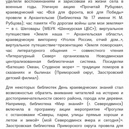
уделили воспоминаниям и зарисовкам из жизни села в
военные годы. Уличную акцию «Прочитай Рубцова»,
краеведческий час «Всё для фронта, всё для Победы»
провели в Архангельске (Библиотека № 17 имени Н. М.
Рубцова); час памяти «По дорогам войны шли мои земляки»
— в с. Шеговары (МБУК «Шенкурская ЦБС»); виртуальное
путешествие «Земля наша — Архангельская область»,
краеведческую викторину «Уголок России, отчий дом…»,
виртуальное путешествие-презентацию «Земля поморская»,
час литературного общения — совместного чтения
«Литературный Север» организовала Новодвинская
централизованная библиотечная система. Посиделки
«Батюшко Океан, Студеное море» — традиции поморов в
сказаниях и былинах (Приморский округ, Заостровский
детский филиал).
Для некоторых библиотек День краеведческих знаний стал
возможностью обратить внимание читателей на историю и
достопримечательности своего района, города или деревни.
Например, библиотека «Мир знаний» (г. Северодвинск)
включила в программу акции мероприятие «Прогулки
с остановками «Скверы, парки, улицы прямые хороши и
летом и зимой» (мой Северодвинск вчера и сегодня)».
Заостровская библиотека Приморского округа провела для