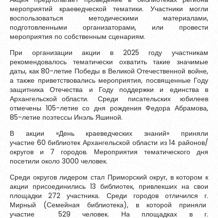
Зарегистрироваться
мероприятий краеведческой тематики. Участники могли
воспользоваться методическими материалами,
Контакты
подготовленными организаторами, или провести
мероприятия по собственным сценариям.
При организации акции в 2025 году участникам
рекомендовалось тематически охватить такие значимые
даты, как 80-летие Победы в Великой Отечественной войне,
а также приветствовались мероприятия, посвященные Году
защитника Отечества и Году поддержки и единства в
Архангельской области. Среди писательских юбилеев
отмечены 105-летие со дня рождения Федора Абрамова,
85-летие поэтессы Инэль Яшиной.
В акции «День краеведческих знаний» приняли
участие 60 библиотек Архангельской области из 14 районов/
округов и 7 городов. Мероприятия тематического дня
посетили около 3000 человек.
Пароль должен быть минимум 6 символов и содержать хотя
бы одну строчную букву, одну прописную букву, одну цифру
Среди округов лидером стал Приморский округ, в котором к
и один специальный символ.
акции присоединились 13 библиотек, привлекших на свои
площадки 272 участника. Среди городов отличился г.
Мирный (Семейная библиотека), в которой приняли
участие 529 человек. На площадках в г.