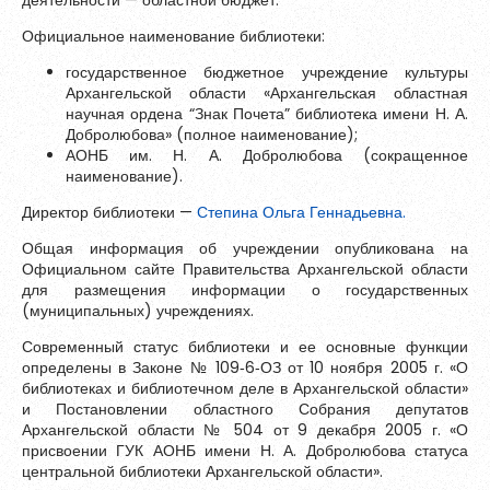
деятельности — областной бюджет.
Зарегистрироваться
Официальное наименование библиотеки:
Контакты
государственное бюджетное учреждение культуры
Архангельской области «Архангельская областная
научная ордена “Знак Почета” библиотека имени Н. А.
Добролюбова» (полное наименование);
АОНБ им. Н. А. Добролюбова (сокращенное
наименование).
Директор библиотеки —
Степина Ольга Геннадьевна.
Общая информация об учреждении опубликована на
Официальном сайте Правительства Архангельской области
для размещения информации о государственных
(муниципальных) учреждениях.
Современный статус библиотеки и ее основные функции
Пароль должен быть минимум 6 символов и содержать хотя
определены в Законе № 109‑6‑ОЗ от 10 ноября 2005 г. «О
бы одну строчную букву, одну прописную букву, одну цифру
библиотеках и библиотечном деле в Архангельской области»
и один специальный символ.
и Постановлении областного Собрания депутатов
Архангельской области № 504 от 9 декабря 2005 г. «О
присвоении ГУК АОНБ имени Н. А. Добролюбова статуса
центральной библиотеки Архангельской области».