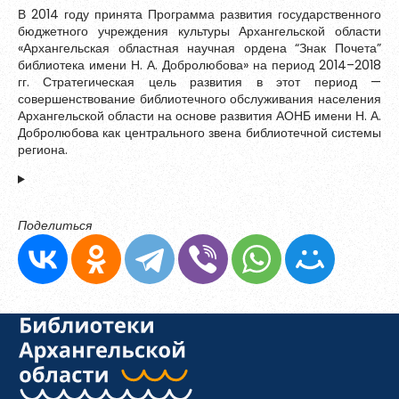
В 2014 году принята Программа развития государственного
Обновить
бюджетного учреждения культуры Архангельской области
«Архангельская областная научная ордена “Знак Почета”
библиотека имени Н. А. Добролюбова» на период 2014–2018
Я согласен на обработку
персональных данных
гг. Стратегическая цель развития в этот период —
Я согласен с
правилами использования материалов
,
совершенствование библиотечного обслуживания населения
размещённых на портале.
Архангельской области на основе развития АОНБ имени Н. А.
Добролюбова как центрального звена библиотечной системы
региона.
Зарегистрироваться
Поделиться
Уже зарегистрированы?
Войти